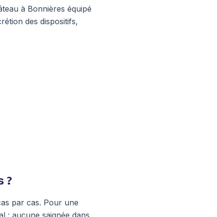
château à Bonnières équipé
étion des dispositifs,
s ?
cas par cas. Pour une
al : aucune saignée dans