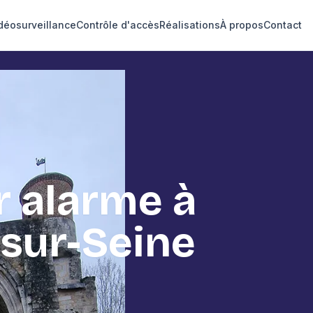
déosurveillance
Contrôle d'accès
Réalisations
À propos
Contact
 1988
r alarme à
sur-Seine