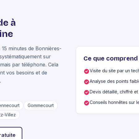
de à
ine
à 15 minutes de Bonnières-
systématiquement sur
Ce que comprend 
amais par téléphone. Cela
Visite du site par un tec
t vos besoins et de
.
Analyse des points faib
Devis détaillé, chiffré 
Conseils honnêtes sur 
ennecourt
Gommecourt
z-Villez
ratuite