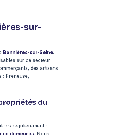
ières-sur-
de
Bonnières-sur-Seine
.
lisables sur ce secteur
commerçants, des artisans
s : Freneuse,
 propriétés du
itons régulièrement :
ennes demeures
. Nous