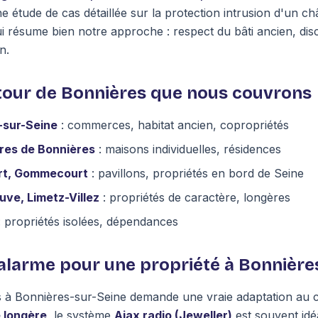
ne étude de cas détaillée sur la protection intrusion d'un 
 résume bien notre approche : respect du bâti ancien, discr
n.
tour de Bonnières que nous couvrons
-sur-Seine
: commerces, habitat ancien, copropriétés
ires de Bonnières
: maisons individuelles, résidences
rt, Gommecourt
: pavillons, propriétés en bord de Seine
euve, Limetz-Villez
: propriétés de caractère, longères
 propriétés isolées, dépendances
alarme pour une propriété à Bonnière
ts à Bonnières-sur-Seine demande une vraie adaptation au 
 longère
, le système
Ajax radio (Jeweller)
est souvent idé