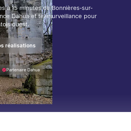
s à 15 minutes de Bonnières-sur-
ance Dahua et télésurveillance pour
tois ouest.
s réalisations
Partenaire Dahua