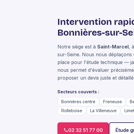
Intervention rapi
Bonnières-sur-Se
Notre siège est à
Saint-Marcel
, 
sur-Seine. Nous nous déplaçons 
place pour l'étude technique — j
nous permet d'évaluer précisémen
proposer un devis juste et détaillé
Secteurs couverts :
Bonnières centre
Freneuse
B
Rolleboise
La Villeneuve
Limet
02 32 51 77 00
Étude g