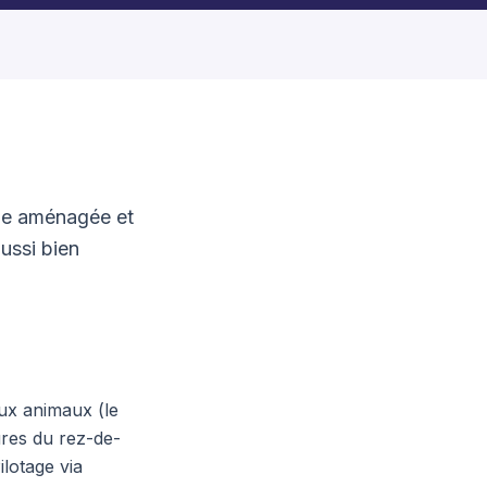
nge aménagée et
ussi bien
ux animaux (le
ures du rez-de-
ilotage via