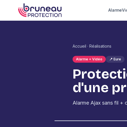
Aller au contenu
Alarme
Vi
Bruneau Protection · Sécurité électronique depuis
Accueil
·
Réalisations
Alarme + Vidéo
📍 Eure
Protecti
d'une pr
Alarme Ajax sans fil +