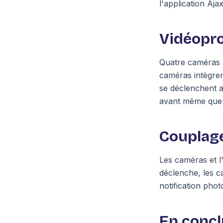
l'application Aja
Vidéopro
Quatre caméras 
caméras intègren
se déclenchent a
avant même que le
Couplage
Les caméras et l
déclenche, les c
notification phot
En concl